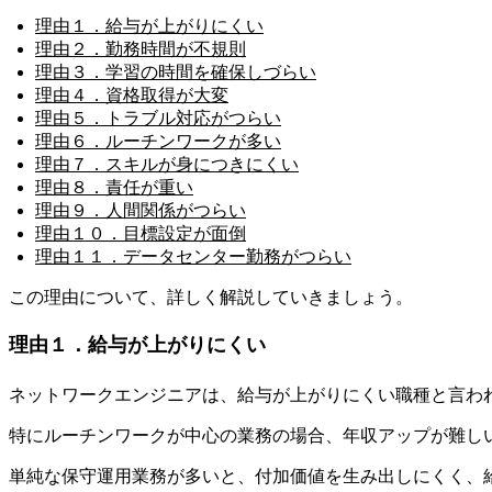
理由１．給与が上がりにくい
理由２．勤務時間が不規則
理由３．学習の時間を確保しづらい
理由４．資格取得が大変
理由５．トラブル対応がつらい
理由６．ルーチンワークが多い
理由７．スキルが身につきにくい
理由８．責任が重い
理由９．人間関係がつらい
理由１０．目標設定が面倒
理由１１．データセンター勤務がつらい
この理由について、詳しく解説していきましょう。
理由１．給与が上がりにくい
ネットワークエンジニアは、給与が上がりにくい職種と言わ
特にルーチンワークが中心の業務の場合、年収アップが難し
単純な保守運用業務が多いと、付加価値を生み出しにくく、