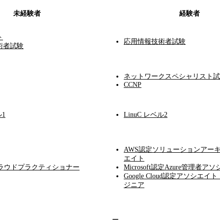
未経験者
経験者
ト
応用情報技術者試験
術者試験
ネットワークスペシャリスト試
CCNP
ル1
LinuC レベル2
AWS認定ソリューションアー
エイト
クラウドプラクティショナー
Microsoft認定Azure管理者ア
Google Cloud認定アソシエ
ジニア
ー