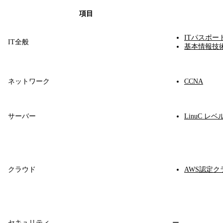
項目
ITパスポー
IT全般
基本情報技
ネットワーク
CCNA
サーバー
LinuC レベ
クラウド
AWS認定
セキュリティ
ー