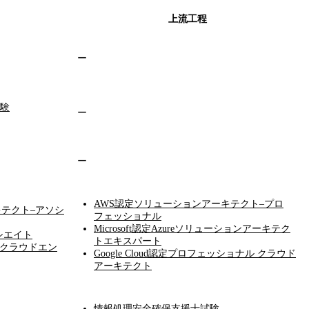
上流工程
ー
験
ー
ー
AWS認定ソリューションアーキテクト–プロ
キテクト–アソシ
フェッショナル
Microsoft認定Azureソリューションアーキテク
ソシエイト
トエキスパート
イト クラウドエン
Google Cloud認定プロフェッショナル クラウド
アーキテクト
情報処理安全確保支援士試験