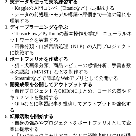
実データを使って実装練習する
・Kaggleの入門コンペ（Titanicなど）に挑戦する
・データの前処理〜モデル構築〜評価まで一連の流れを
理解する
ディープラーニングを学ぶ
・TensorFlow／PyTorchの基本操作を学び、ニューラルネ
ットワークを実装する
・画像分類・自然言語処理（NLP）の入門プロジェクト
に挑戦する
ポートフォリオを作成する
・猫・犬画像分類、商品レビューの感情分析、手書き数
字の認識（MNIST）などを制作する
・Streamlitなどで簡単なWebアプリとして公開する
開発成果を公開してアウトプットする
・自作プロジェクトをGitHubにまとめ、コードの質やド
キュメントを整備する
・Qiitaなどに学習記事を投稿してアウトプットを強化す
る
転職活動を開始する
・自身の強みやプロジェクトをポートフォリオとして企
業に提示する
・「
レバテックキャリア
」などの経験者向けのIT転職