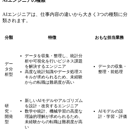
AIエンジニアの種類
AIエンジニアは、仕事内容の違いから大きく3つの種類に分
類されます。
分類
特徴
おもな担当業務
データを収集・整理し、統計分
析や可視化を行いビジネス課題
デー
を解決するエンジニア
データの収集・
タ分
高度な統計知識やデータ処理ス
整理・前処理
析型
キルが求められるため、未経験
からの転職は難易度が高い
新しいAIモデルやアルゴリズム
研
を設計・改良するエンジニア
究・
数学や統計、機械学習の高度な
AIモデルの設
開発
理論的理解が求められるため、
計・学習・評価
型
未経験からの転職は難易度が高
い