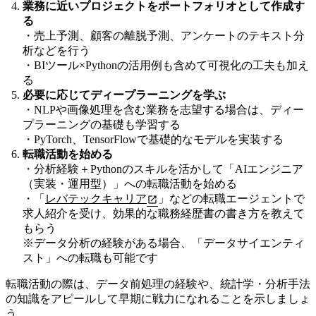
業務に近いプロジェクトをポートフォリオとして作成す
る
・売上予測、顧客の離脱予測、アンケートのテキスト分
析などを行う
・BIツール×Pythonの活用例も含めて可視化の工夫も加え
る
必要に応じてディープラーニングを学ぶ
・NLPや画像処理を含む業務を志望する場合は、ディー
プラーニングの基礎も学習する
・PyTorch、TensorFlowで基礎的なモデルを実装する
転職活動を始める
・分析経験＋Pythonのスキルを活かして「AIエンジニア
（実装・運用型）」への転職活動を始める
・「
レバテックキャリア
」などの転職エージェントで
求人紹介を受け、効果的な職務経歴書の書き方を教えて
もらう
※データ分析の経験がある場合、「データサイエンティ
スト」への転職も可能です
転職活動の際は、データ前処理の経験や、統計学・分析手法
の知識をアピールして早期に戦力になれることを示しましょ
う。