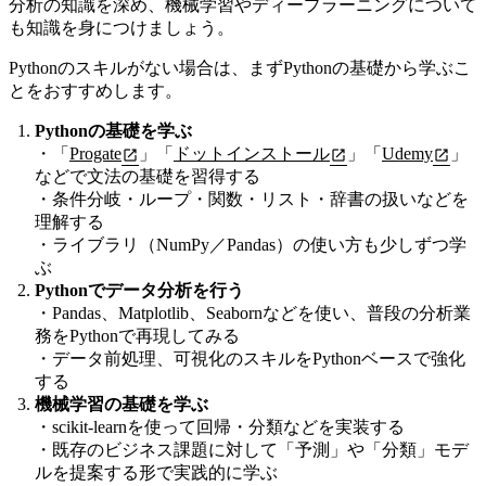
分析の知識を深め、
機械学習やディープラーニングについて
も知識を身につけましょう。
Pythonのスキルがない場合は、まずPythonの基礎から学ぶこ
とをおすすめします。
Pythonの基礎を学ぶ
・「
Progate
」「
ドットインストール
」「
Udemy
」
などで文法の基礎を習得する
・条件分岐・ループ・関数・リスト・辞書の扱いなどを
理解する
・ライブラリ（NumPy／Pandas）の使い方も少しずつ学
ぶ
Pythonでデータ分析を行う
・Pandas、Matplotlib、Seabornなどを使い、普段の分析業
務をPythonで再現してみる
・データ前処理、可視化のスキルをPythonベースで強化
する
機械学習の基礎を学ぶ
・scikit-learnを使って回帰・分類などを実装する
・既存のビジネス課題に対して「予測」や「分類」モデ
ルを提案する形で実践的に学ぶ