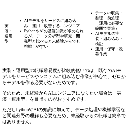
データの収集・
整理・前処理
AIモデルをサービスに組み込
（運用に必要な
実
み、運用・改善するエンジニア
範囲で実施）
装・
PythonやAIの基礎知識が求められ
AIモデルの実
運用
るが、データ分析型や研究・開
装・組み込み・
型
発型と比べると未経験からでも
検証
挑戦しやすい
運用・保守・改
善作業
実装・運用型の転職難易度が比較的低いのは、既存のAIモ
デルをサービスやシステムに組み込む作業が中心で、ゼロか
らモデルを作る必要がないためです。
そのため、未経験からAIエンジニアになりたい場合は「実
装・運用型」を目指すのがおすすめです。
ただしPythonやAIの知識に加えて、データ処理や機械学習な
ど関連分野の理解も必要なため、
未経験からの転職は簡単で
はありません。