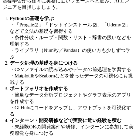
基礎学習から徐々に実務に近いフェーズへと進み、AIエン
ジニアを目指しましょう。
Pythonの基礎を学ぶ
・「
Progate
」「
ドットインストール
」「
Udemy
」
などで文法の基礎を習得する
・条件分岐・ループ・関数・リスト・辞書の扱いなどを
理解する
・ライブラリ（NumPy／Pandas）の使い方も少しずつ学
ぶ
データ処理の基礎を身につける
・CSVファイルの読み込みやデータの前処理を学習する
・MatplotlibやSeabornなどを使ったデータの可視化にも挑
戦する
ポートフォリオを作成する
・簡単なデータ分析プロジェクトやグラフ表示のアプリ
を作成する
・GitHubにコードをアップし、アウトプットを可視化す
る
インターン・開発研修などで実務に近い経験を積む
・未経験OKの開発案件や研修、インターンに参加して実
務感覚を身につける