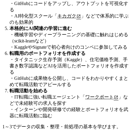
・GitHubにコードをアップし、アウトプットを可視化す
る
・AI特化型スクール「
キカガク
」などで体系的に学ぶ
のも効果的
本格的にAI関連の学習に進む
・機械学習やディープラーニングの基礎に触れはじめる
（scikit-learnなど）
・KaggleやSignateで初心者向けのコンペに参加してみる
転職用のポートフォリオを作成する
・タイタニック生存予測（Kaggle）、住宅価格予測、手
書き数字認識などAIを活用したポートフォリオを作成す
る
・GitHubに成果物を公開し、コードをわかりやすくまと
めて転職活動でアピールする
転職活動を始める
・IT転職に強い転職エージェント「
ワークポート
」な
どで未経験可の求人を探す
・インターンや開発研修での経験とポートフォリオを武
器に転職活動に臨む
1～3でデータの収集・整理・前処理の基本を学びます。