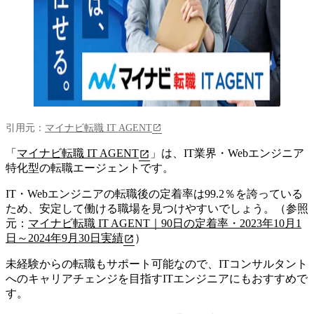
引用元：
マイナビ転職 IT AGENT
「
マイナビ転職 IT AGENT
」は、
IT業界・Webエンジニア
特化型の転職エージェント
です。
IT・Webエンジニアの転職後の定着率は99.2％を誇っている
ため、安定して働ける職場を見つけやすいでしょう。（参照
元：
マイナビ転職 IT AGENT｜90日の定着率・2023年10月1
日～2024年9月30日実績
）
未経験からの転職もサポート可能なので、ITコンサルタント
へのキャリアチェンジを目指すITエンジニアにもおすすめで
す。