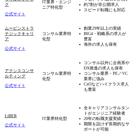
IT業界・エンジ
ク
約7割が非公開求人
ニア特化型
スピード転職にも対応
公式サイト
ムービンストラ
創業29年以上の実績
テジックキャリ
コンサル業界特
BIG4・戦略系の求人が
ア
化型
豊富
海外の求人も保有
公式サイト
コンサル以外に企画系や
DX推進の求人も保有
アクシスコンサ
コンサル業界特
コンサル業界・PE／VC
ルティング
化型
業界に強み
CxOなどハイクラス求人
公式サイト
も豊富
全キャリアコンサルタン
トがエンジニア経験者
LiBER
IT業界特化型
20年の転職支援実績
期限を設けず長期的なサ
公式サイト
ポートが可能