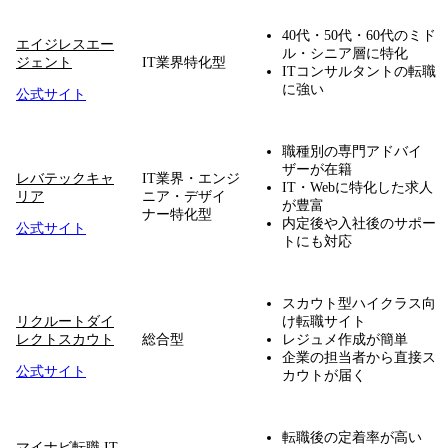
40代・50代・60代のミド
エイジレスエー
ル・シニア層に特化
ジェント
IT業界特化型
ITコンサルタントの転職
に強い
公式サイト
職種別の専門アドバイ
ザーが在籍
レバテックキャ
IT業界・エンジ
IT・Webに特化した求人
リア
ニア・デザイ
が豊富
ナー特化型
内定後や入社後のサポー
公式サイト
トにも対応
スカウト型ハイクラス向
リクルートダイ
け転職サイト
レクトスカウト
総合型
レジュメ作成が簡単
企業の担当者から直接ス
公式サイト
カウトが届く
転職後の定着率が高い
マイナビ転職 IT