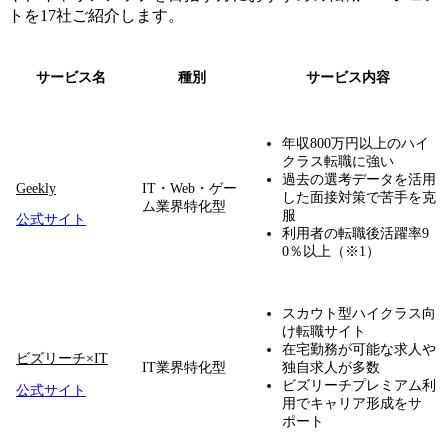
トを17社ご紹介します。
サービス名
種別
サービス内容
年収800万円以上のハイ
クラス転職に強い
過去の選考データを活用
Geekly
IT・Web・ゲー
した面接対策で苦手を克
ム業界特化型
服
公式サイト
利用者の転職後活躍率9
0％以上（※1）
スカウト型ハイクラス向
け転職サイト
在宅勤務が可能な求人や
ビズリーチ×IT
IT業界特化型
独自求人が多数
ビズリーチプレミアム利
公式サイト
用でキャリア形成をサ
ポート