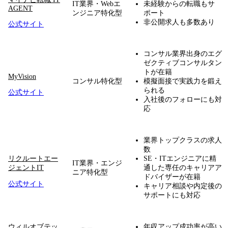
IT業界・Webエ
未経験からの転職もサ
AGENT
ンジニア特化型
ポート
非公開求人も多数あり
公式サイト
コンサル業界出身のエグ
ゼクティブコンサルタン
トが在籍
MyVision
コンサル特化型
模擬面接で実践力を鍛え
られる
公式サイト
入社後のフォローにも対
応
業界トップクラスの求人
数
リクルートエー
SE・ITエンジニアに精
IT業界・エンジ
ジェントIT
通した専任のキャリアア
ニア特化型
ドバイザーが在籍
公式サイト
キャリア相談や内定後の
サポートにも対応
ウィルオブテッ
年収アップ成功率が高い