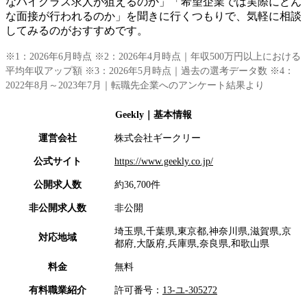
なハイクラス求人が狙えるのか」「希望企業では実際にどん
な面接が行われるのか」を聞きに行くつもりで、気軽に相談
してみるのがおすすめです。
※1：2026年6月時点 ※2：2026年4月時点｜年収500万円以上における
平均年収アップ額 ※3：2026年5月時点｜過去の選考データ数 ※4：
2022年8月～2023年7月｜転職先企業へのアンケート結果より
Geekly
｜基本情報
運営会社
株式会社ギークリー
公式サイト
https://www.geekly.co.jp/
公開求人数
約36,700件
非公開求人数
非公開
埼玉県,千葉県,東京都,神奈川県,滋賀県,京
対応地域
都府,大阪府,兵庫県,奈良県,和歌山県
料金
無料
有料職業紹介
許可番号：
13-ユ-305272