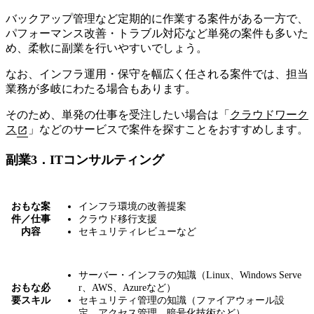
バックアップ管理など定期的に作業する案件がある一方で、
パフォーマンス改善・トラブル対応など単発の案件も多いた
め、柔軟に副業を行いやすいでしょう。
なお、インフラ運用・保守を幅広く任される案件では、担当
業務が多岐にわたる場合もあります。
そのため、
単発の仕事を受注したい場合は「
クラウドワーク
ス
」などのサービスで案件を探す
ことをおすすめします。
副業3．ITコンサルティング
おもな案
インフラ環境の改善提案
件／仕事
クラウド移行支援
内容
セキュリティレビューなど
サーバー・インフラの知識（Linux、Windows Serve
おもな必
r、AWS、Azureなど）
要スキル
セキュリティ管理の知識（ファイアウォール設
定、アクセス管理、暗号化技術など）