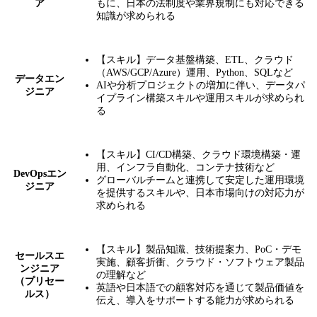
ア
もに、日本の法制度や業界規制にも対応できる
知識が求められる
【スキル】データ基盤構築、ETL、クラウド
（AWS/GCP/Azure）運用、Python、SQLなど
データエン
AIや分析プロジェクトの増加に伴い、データパ
ジニア
イプライン構築スキルや運用スキルが求められ
る
【スキル】CI/CD構築、クラウド環境構築・運
用、インフラ自動化、コンテナ技術など
DevOpsエン
グローバルチームと連携して安定した運用環境
ジニア
を提供するスキルや、日本市場向けの対応力が
求められる
【スキル】製品知識、技術提案力、PoC・デモ
セールスエ
実施、顧客折衝、クラウド・ソフトウェア製品
ンジニア
の理解など
（プリセー
英語や日本語での顧客対応を通じて製品価値を
ルス）
伝え、導入をサポートする能力が求められる