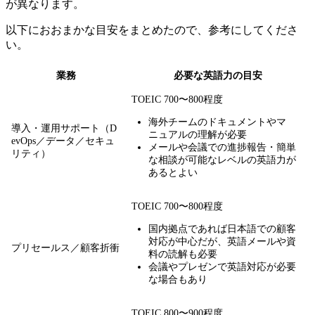
が異なります。
以下におおまかな目安をまとめたので、参考にしてくださ
い。
業務
必要な英語力の目安
TOEIC 700〜800程度
海外チームのドキュメントやマ
導入・運用サポート（D
ニュアルの理解が必要
evOps／データ／セキュ
メールや会議での進捗報告・簡単
リティ）
な相談が可能なレベルの英語力が
あるとよい
TOEIC 700〜800程度
国内拠点であれば日本語での顧客
対応が中心だが、英語メールや資
プリセールス／顧客折衝
料の読解も必要
会議やプレゼンで英語対応が必要
な場合もあり
TOEIC 800〜900程度