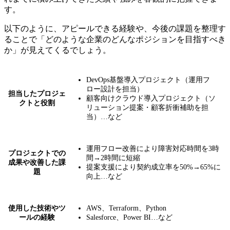
す。
以下のように、
アピールできる経験や、今後の課題を整理す
ることで「どのような企業のどんなポジションを目指すべき
か」が見えてくるでしょう。
DevOps基盤導入プロジェクト（運用フ
ロー設計を担当）
担当したプロジェ
顧客向けクラウド導入プロジェクト（ソ
クトと役割
リューション提案・顧客折衝補助を担
当）…など
運用フロー改善により障害対応時間を3時
プロジェクトでの
間→2時間に短縮
成果や改善した課
提案支援により契約成立率を50%→65%に
題
向上…など
使用した技術やツ
AWS、Terraform、Python
ールの経験
Salesforce、Power BI…など