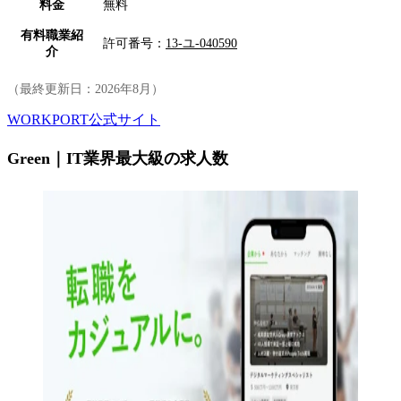
料金
無料
有料職業紹
許可番号：
13-ユ-040590
介
（最終更新日：
2026年8月
）
WORKPORT公式サイト
Green｜IT業界最大級の求人数