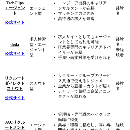
TechClips
エンジニア出身のキャリアコ
エージェン
エージェ
ンサルタントが在籍
経験
ト
ント型
マッチング力に強み
者
高待遇の求人が豊富
公式サイト
求人サイトとしてもエージェ
求人検索
経験
ントとしても利用可能
doda
型・エー
者・
IT業界専門のキャリアアドバ
ジェント
未経
イザーが在籍
公式サイト
型
験者
手厚い面接対策を受けられる
リクルートグループのサービ
リクルート
ス共通で使えるレジュメ
ダイレクト
スカウト
経験
企業から直接スカウトが届く
スカウト
型
者
チャットで気軽に企業とコン
タクトが取れる
公式サイト
管理職・専門職のハイクラス
転職に特化
JACリクル
エージェ
業界・職種に精通し、高い専
経験
ートメント