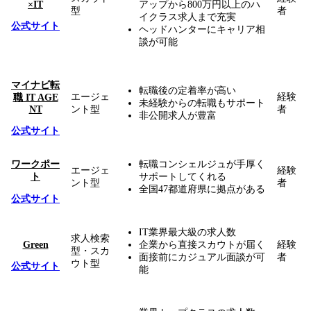
×IT
アップから800万円以上のハ
型
者
イクラス求人まで充実
公式サイト
ヘッドハンターにキャリア相
談が可能
マイナビ転
転職後の定着率が高い
エージェ
経験
職 IT AGE
未経験からの転職もサポート
NT
ント型
者
非公開求人が豊富
公式サイト
ワークポー
転職コンシェルジュが手厚く
エージェ
経験
ト
サポートしてくれる
ント型
者
全国47都道府県に拠点がある
公式サイト
IT業界最大級の求人数
求人検索
Green
企業から直接スカウトが届く
経験
型・スカ
面接前にカジュアル面談が可
者
ウト型
公式サイト
能