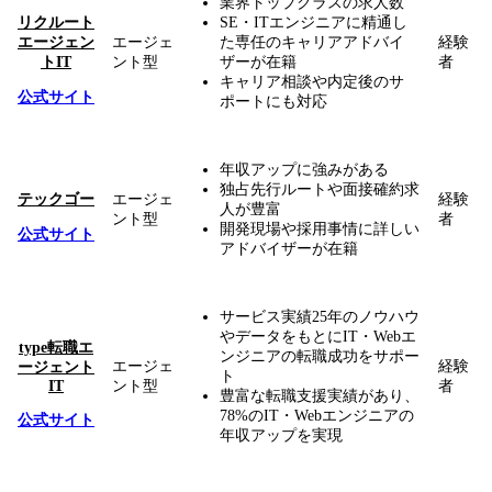
業界トップクラスの求人数
リクルート
SE・ITエンジニアに精通し
エージェン
エージェ
た専任のキャリアアドバイ
経験
トIT
ント型
ザーが在籍
者
キャリア相談や内定後のサ
公式サイト
ポートにも対応
年収アップに強みがある
独占先行ルートや面接確約求
テックゴー
エージェ
経験
人が豊富
ント型
者
開発現場や採用事情に詳しい
公式サイト
アドバイザーが在籍
サービス実績25年のノウハウ
やデータをもとにIT・Webエ
type転職エ
ンジニアの転職成功をサポー
エージェ
経験
ージェント
ト
IT
ント型
者
豊富な転職支援実績があり、
78%のIT・Webエンジニアの
公式サイト
年収アップを実現