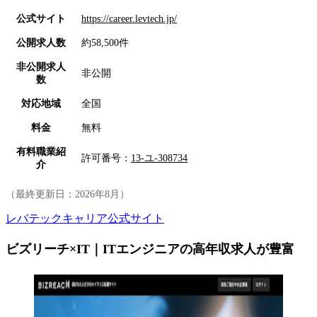
公式サイト
https://career.levtech.jp/
公開求人数
約58,500件
非公開求人
非公開
数
対応地域
全国
料金
無料
有料職業紹
許可番号：
13-ユ-308734
介
（最終更新日：
2026年8月
）
レバテックキャリア公式サイト
ビズリーチ×IT｜ITエンジニアの高年収求人が豊富