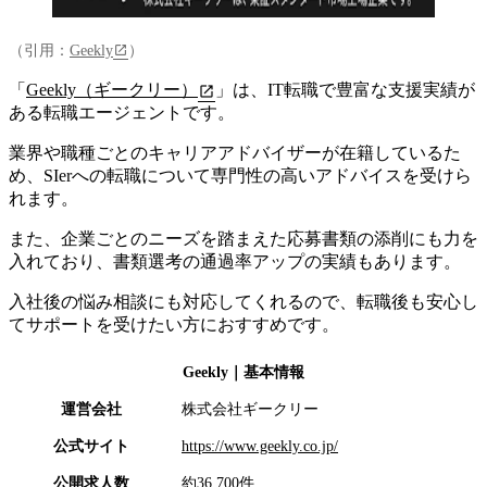
（引用：
Geekly
）
「
Geekly（ギークリー）
」は、
IT転職で豊富な支援実績が
ある転職エージェント
です。
業界や職種ごとのキャリアアドバイザーが在籍しているた
め、SIerへの転職について専門性の高いアドバイスを受けら
れます。
また、企業ごとのニーズを踏まえた応募書類の添削にも力を
入れており、書類選考の通過率アップの実績もあります。
入社後の悩み相談にも対応してくれるので、転職後も安心し
てサポートを受けたい方におすすめです。
Geekly
｜基本情報
運営会社
株式会社ギークリー
公式サイト
https://www.geekly.co.jp/
公開求人数
約36,700件