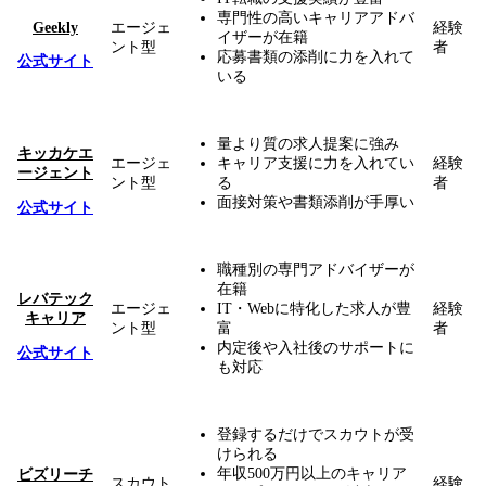
専門性の高いキャリアアドバ
Geekly
エージェ
経験
イザーが在籍
ント型
者
応募書類の添削に力を入れて
公式サイト
いる
量より質の求人提案に強み
キッカケエ
エージェ
キャリア支援に力を入れてい
経験
ージェント
ント型
る
者
面接対策や書類添削が手厚い
公式サイト
職種別の専門アドバイザーが
在籍
レバテック
エージェ
IT・Webに特化した求人が豊
経験
キャリア
ント型
富
者
内定後や入社後のサポートに
公式サイト
も対応
登録するだけでスカウトが受
けられる
年収500万円以上のキャリア
ビズリーチ
スカウト
経験