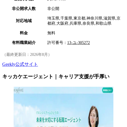
非公開求人数
非公開
埼玉県,千葉県,東京都,神奈川県,滋賀県,京
対応地域
都府,大阪府,兵庫県,奈良県,和歌山県
料金
無料
有料職業紹介
許可番号：
13-ユ-305272
（最終更新日：
2026年8月
）
Geekly公式サイト
キッカケエージェント｜キャリア支援が手厚い