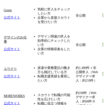
気軽に求人をチェック
Green
したい方
非公開
公式サイト
企業から直接スカウト
を受けたい方
デザイン関連の求人を
デザインのお仕
効率的にチェックした
事
い方
非公開
公式サイト
企業の情報収集をした
い方
派遣や業務委託の働き
約1,400件＋非
ユウクリ
方も検討している方
公開求人（Web
公式サイト
転職支援実績を重視し
デザイナー求
たい方
人：約210件）
約100件（Web
スカウトで転職の可能
MOREWORKS
デザイナー求
性を広げたい方
人：約60件※
公式サイト
転職に役立つ情報を