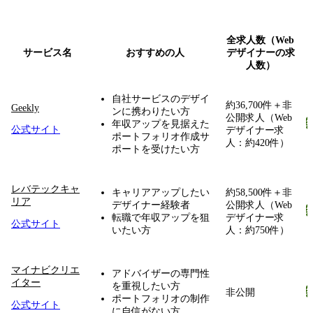
Webデザイナーにおすすめの転職サービスを比較
全求人数（Web
サービス名
おすすめの人
デザイナーの求
人数）
自社サービスのデザイ
約36,700件＋非
Geekly
ンに携わりたい方
公開求人（Web
年収アップを見据えた
公式サイト
デザイナー求
ポートフォリオ作成サ
人：約420件）
ポートを受けたい方
レバテックキャ
キャリアアップしたい
約58,500件＋非
リア
デザイナー経験者
公開求人（Web
転職で年収アップを狙
デザイナー求
公式サイト
いたい方
人：約750件）
マイナビクリエ
アドバイザーの専門性
イター
を重視したい方
非公開
ポートフォリオの制作
公式サイト
に自信がない方