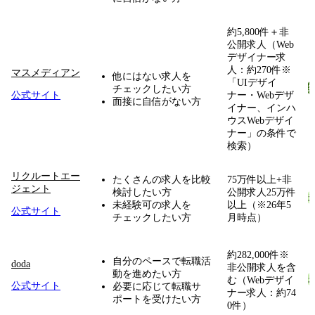
約5,800件＋非
公開求人（Web
デザイナー求
人：約270件※
マスメディアン
他にはない求人を
「UIデザイ
チェックしたい方
公式サイト
ナー・Webデザ
面接に自信がない方
イナー、インハ
ウスWebデザイ
ナー」の条件で
検索）
リクルートエー
たくさんの求人を比較
75万件以上+非
ジェント
検討したい方
公開求人25万件
未経験可の求人を
以上（※26年5
公式サイト
チェックしたい方
月時点）
約282,000件※
自分のペースで転職活
doda
非公開求人を含
動を進めたい方
む（Webデザイ
公式サイト
必要に応じて転職サ
ナー求人：約74
ポートを受けたい方
0件）