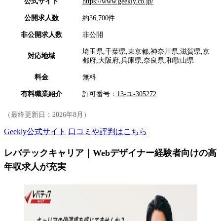
公式サイト
https://www.geekly.co.jp/
公開求人数
約36,700件
非公開求人数
非公開
埼玉県,千葉県,東京都,神奈川県,滋賀県,京
対応地域
都府,大阪府,兵庫県,奈良県,和歌山県
料金
無料
有料職業紹介
許可番号：
13-ユ-305272
（最終更新日：
2026年8月
）
Geekly公式サイト
口コミや評判はこちら
レバテックキャリア｜Webデザイナー経験者向けの高
年収求人が充実