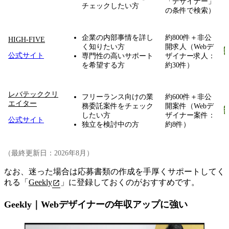
「デザイナー」
チェックしたい方
の条件で検索）
企業の内部事情を詳し
約800件＋非公
HIGH-FIVE
く知りたい方
開求人（Webデ
公式サイト
専門性の高いサポート
ザイナー求人：
を希望する方
約30件）
レバテッククリ
フリーランス向けの業
約600件＋非公
エイター
務委託案件をチェック
開案件（Webデ
したい方
ザイナー案件：
公式サイト
独立を検討中の方
約8件）
（最終更新日：2026年8月）
なお、迷った場合は応募書類の作成を手厚くサポートしてく
れる「
Geekly
」に登録しておくのがおすすめです。
Geekly｜Webデザイナーの年収アップに強い