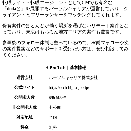
転職サイト・転職エージェントとしてCMでも有名な
「
doda
」を展開するパーソルキャリアが運営しており、ク
ライアントとフリーランサーをマッチングしてくれます。
保有案件のほとんどが働く場所を選ばないリモート案件とな
っており、東京はもちろん地方エリアの案件も豊富です。
参画後のフォロー体制も整っているので、稼働フォローや次
の案件提案などのサポートを受けたい方は、ぜひ相談してみ
てください。
HiPro Tech
｜基本情報
運営会社
パーソルキャリア株式会社
公式サイト
https://tech.hipro-job.jp/
公開求人数
約6,900件
非公開求人数
非公開
対応地域
全国
料金
無料