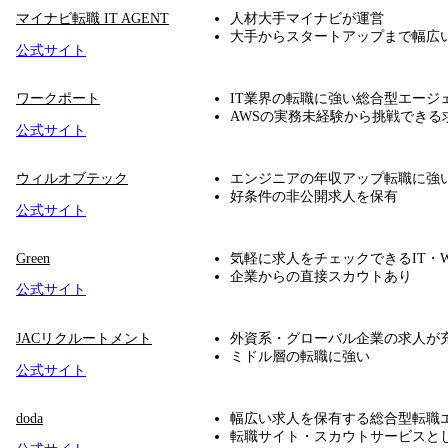
マイナビ転職 IT AGENT
人材大手マイナビが運営
大手からスタートアップまで幅広
公式サイト
ワークポート
IT業界の転職に強い総合型エージ
AWSの実務未経験から挑戦できる
公式サイト
ウィルオブテック
エンジニアの年収アップ転職に強
好条件の非公開求人を保有
公式サイト
Green
気軽に求人をチェックできるIT・
企業からの直接スカウトあり
公式サイト
JACリクルートメント
外資系・グローバル企業の求人が
ミドル層の転職に強い
公式サイト
doda
幅広い求人を保有する総合型転職
転職サイト・スカウトサービスと