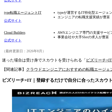
公式サイト
type転職エージェントIT
typeが運営するIT特化型エージェ
エンジニアの転職支援実績が豊富
公式サイト
Cloud Builders
AWSエンジニア専門の支援サービ
事業会社や大手SIerの求人が豊富
公式サイト
（最終更新日：2026年8月）
迷った場合は受け身でスカウトを受けられる「
ビズリーチ×IT
【関連記事】
クラウドエンジニアにおすすめの転職エージェ
ビズリーチ×IT｜登録するだけで自分に合ったスカウ