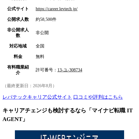
公式サイト
https://career.levtech.jp/
公開求人数
約58,500件
非公開求人
非公開
数
対応地域
全国
料金
無料
有料職業紹
許可番号：
13-ユ-308734
介
（最終更新日：
2026年8月
）
レバテックキャリア公式サイト
口コミや評判はこちら
キャリアチェンジも検討するなら「マイナビ転職 IT
AGENT」