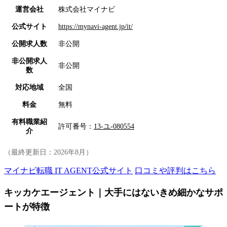
運営会社
株式会社マイナビ
公式サイト
https://mynavi-agent.jp/it/
公開求人数
非公開
非公開求人
非公開
数
対応地域
全国
料金
無料
有料職業紹
許可番号：
13-ユ-080554
介
（最終更新日：
2026年8月
）
マイナビ転職 IT AGENT公式サイト
口コミや評判はこちら
キッカケエージェント｜大手にはないきめ細かなサポ
ートが特徴