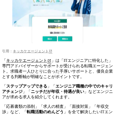
引用：
キッカケエージェント
「
キッカケエージェント
」は「ITエンジニアに特化した」
専門アドバイザーからサポートが受けられる転職エージェン
ト。求職者一人ひとりに合った手厚いサポートと、優良企業
とする判断軸が明確なことがポイントです。
「
ステップアップできる
」「
エンジニア職種の中でのキャリ
アチェンジ
」「
ニッチだが年収・待遇が良い
」などエンジニ
アが求める求人を紹介してくれます。
「応募書類の添削」「求人の精査」「面接対策」「年収交
渉」など、
「
転職活動のめんどう
」を全て解決したいITエン