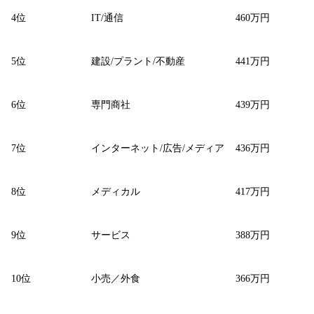
4位
IT/通信
460万円
5位
建設/プラント/不動産
441万円
6位
専門商社
439万円
7位
インターネット/広告/メディア
436万円
8位
メディカル
417万円
9位
サービス
388万円
10位
小売／外食
366万円