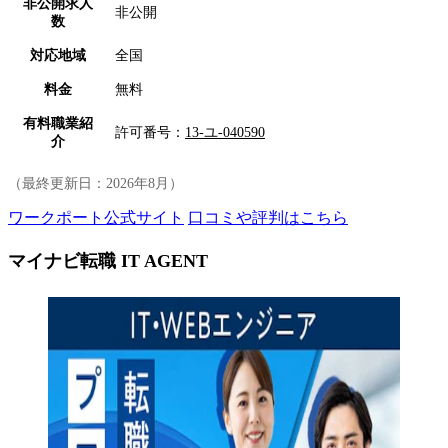
非公開求人
非公開
数
対応地域
全国
料金
無料
有料職業紹
許可番号：
13-ユ-040590
介
（最終更新日：
2026年8月
）
ワークポート公式サイト
口コミや評判はこちら
マイナビ転職 IT AGENT