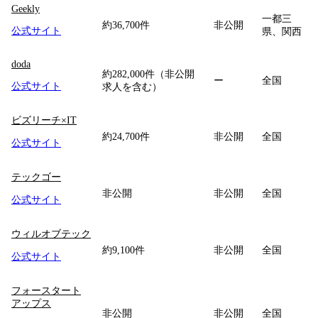
Geekly
一都三
約36,700件
非公開
公式サイト
県、関西
doda
約282,000件（非公開
ー
全国
公式サイト
求人を含む）
ビズリーチ×IT
約24,700件
非公開
全国
公式サイト
テックゴー
非公開
非公開
全国
公式サイト
ウィルオブテック
約9,100件
非公開
全国
公式サイト
フォースタート
アップス
非公開
非公開
全国