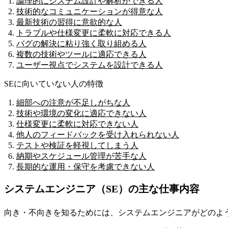
論理的にシステム設計や解析ができる人
技術的なコミュニケーションが得意な人
最新技術の習得に意欲的な人
トラブルや仕様変更に柔軟に対応できる人
バグの解決に粘り強く取り組める人
複数の技術やツールに適応できる人
ユーザー視点でシステムを設計できる人
SEに向いていない人の特徴
細部への注意が不足しがちな人
技術や環境の変化に適応できない人
仕様変更に柔軟に対応できない人
他人のフィードバックを受け入れられない人
テストや検証を軽視してしまう人
納期やスケジュール管理が苦手な人
長期的な運用・保守を考慮できない人
システムエンジニア（SE）の主な仕事内容
向き・不向きを知るためには、システムエンジニアがどのよ